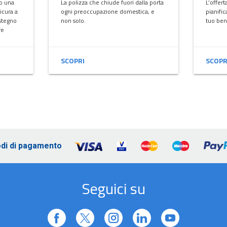
 o una
La polizza che chiude fuori dalla porta
L’offer
sicura a
ogni preoccupazione domestica, e
pianific
ostegno
non solo.
tuo ben
re
SCOPRI
SCOPR
di di pagamento
Seguici su