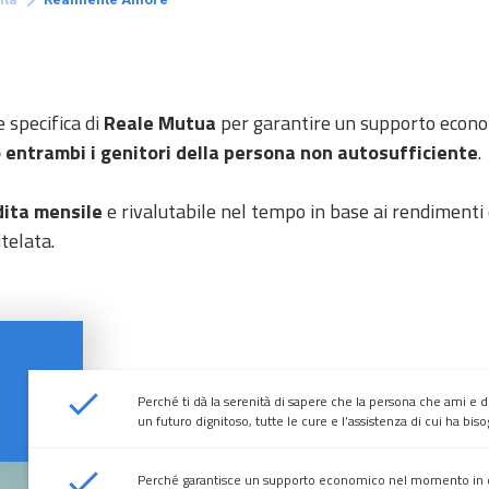
e specifica di
Reale Mutua
per garantire un supporto econo
entrambi i genitori della persona non autosufficiente
.
dita mensile
e rivalutabile nel tempo in base ai rendimenti c
telata.
Perché ti dà la serenità di sapere che la persona che ami e d
un futuro dignitoso, tutte le cure e l’assistenza di cui ha bi
Perché garantisce un supporto economico nel momento in 