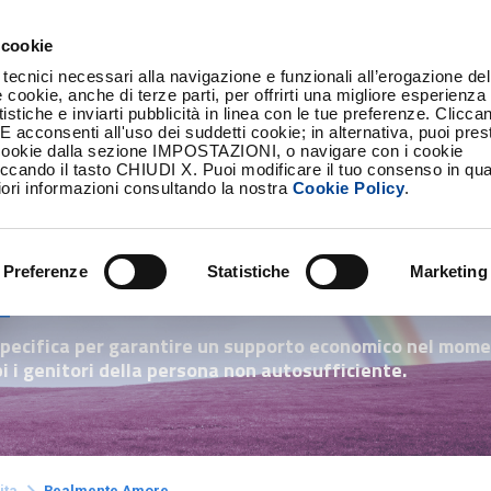
aso di sinistro
Strumenti
Scopri Reale Mutua
Servizio C
 cookie
 tecnici necessari alla navigazione e funzionali all’erogazione del
VEICOLI E VIAGGI
CASA
FAMIGLIA
RISP
e cookie, anche di terze parti, per offrirti una migliore esperienza 
istiche e inviarti pubblicità in linea con le tue preferenze. Clicc
onsenti all'uso dei suddetti cookie; in alternativa, puoi prest
cookie dalla sezione IMPOSTAZIONI, o navigare con i cookie
iccando il tasto CHIUDI X. Puoi modificare il tuo consenso in qua
ri informazioni consultando la nostra
Cookie Policy
.
ente
e
Preferenze
Statistiche
Marketing
specifica per garantire un supporto economico nel mome
 i genitori della persona non autosufficiente.
ita
Realmente Amore