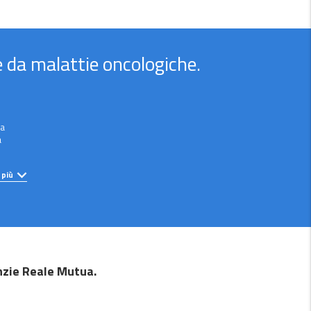
e da malattie oncologiche.
ia
a
 più
enzie Reale Mutua.