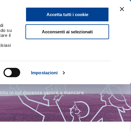
lienti
TROVA SERVIZI
AREA RISERVATA
Accetta tutti i cookie
ARMIO
di
ando su
Acconsenti ai selezionati
are il
lsiasi
Impostazioni
nto in cui dovesse venire a mancare