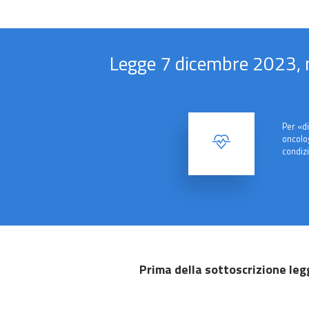
Legge 7 dicembre 2023, n.
Per «di
oncolog
condizi
Prima della sottoscrizione leg