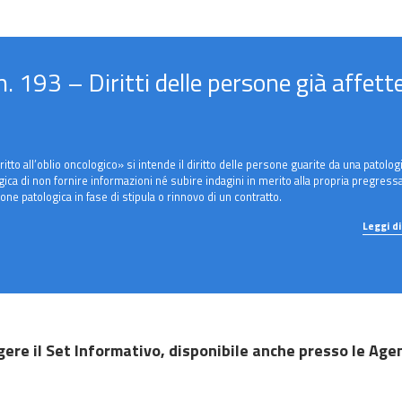
 193 – Diritti delle persone già affett
ritto all’oblio oncologico» si intende il diritto delle persone guarite da una patolog
ica di non fornire informazioni né subire indagini in merito alla propria pregress
one patologica in fase di stipula o rinnovo di un contratto.
Leggi di
gere il Set Informativo, disponibile anche presso le Ag