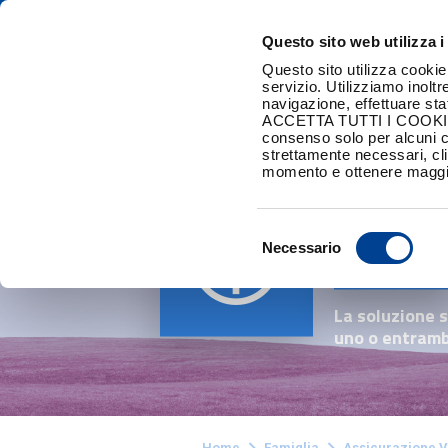
Privati
Business
In c
Questo sito web utilizza i
Questo sito utilizza cookie
servizio. Utilizziamo inoltr
navigazione, effettuare stat
ACCETTA TUTTI I COOKIE acc
consenso solo per alcuni 
strettamente necessari, cl
momento e ottenere maggio
Realm
Selezione
Amor
Necessario
del
consenso
La soluzione 
uno o entrambi
Home
Famiglia
Assicurazione V