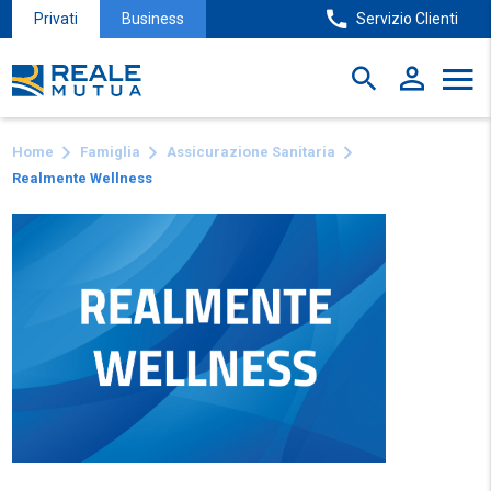
Privati
Business
Servizio Clienti
Home
Famiglia
Assicurazione Sanitaria
Realmente Wellness