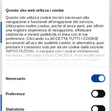
IN PARTENZA - Sconto salute
Sei in salute? Presenta al tuo Agente Reale
Questo sito web utilizza i cookie
Mutua - al momento della sottoscrizione - lo
Questo sito utilizza cookie tecnici necessari alla
scontrino della tua farmacia con i valori a norma
navigazione e funzionali all’erogazione del servizio.
del colesterolo, della pressione arteriosa e
Utilizziamo inoltre cookie, anche di terze parti, per offrirti
una migliore esperienza di navigazione, effettuare
dell’indice di massa corporea.
statistiche e inviarti pubblicità in linea con le tue
Per te, subito, uno
sconto del 15% su Valore
preferenze. Cliccando su ACCETTA TUTTI I COOKIE
Vita Wellness
o uno s
conto del 10% su
acconsenti all'uso dei suddetti cookie; in alternativa, puoi
RealmenteInSalute Vita Intera, Durata
prestare il consenso solo per alcuni cookie dalla sezione
IMPOSTAZIONI, o navigare con i cookie strettamente
Definita o Target Fisio
(applicato alle garanzie
necessari, cliccando il tasto CHIUDI X. Puoi modificare il
legate al ricovero, in assenza di limitazioni sul
tuo consenso in qualsiasi momento e ottenere maggiori
questionario sanitario).
informazioni consultando la nostra
Cookie Policy
.
Selezione
del
Necessario
consenso
AL RINNOVO - Sconto movimento
Preferenze
Sei stato costante e regolare durante l’anno nel
praticare una moderata attività fisica?
Hai
raggiunto la soglia di movimento prevista
Statistiche