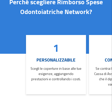
Perché scegliere Rimborso Spese
Odontoiatriche Network?
1
PERSONALIZZABILE
CO
Scegli le coperture in base alle tue
Se contrai 
esigenze, aggiungendo
Cassa di Ass
prestazioni e controllando i costi.
che il d
van