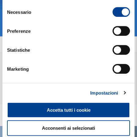
in fase di stipula o rinnovo di un contratto.
Selezione
del
Necessario
Leggi di più
consenso
Preferenze
Statistiche
Marketing
Alcune garanzie prevedono franchigie o scoperti in caso di sinistro e
limitazioni/esclusioni della prestazione. La polizza non è valida per le
conseguenze di situazioni patologiche (infortuni o malattie) preesistenti
all'acquisto.
Prima di sottoscrivere una polizza, ricordati di leggere a fondo il Set
Impostazioni
Informativo: puoi trovarlo anche presso le Agenzie Reale Mutua.
Accetta tutti i cookie
Acconsenti ai selezionati