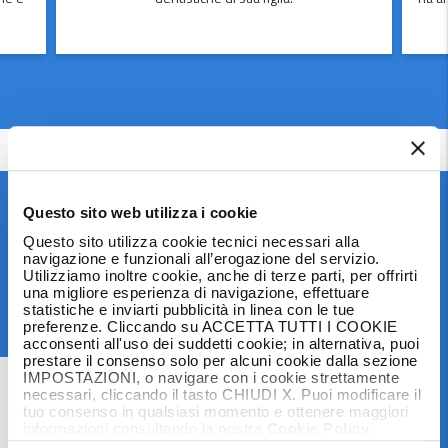
Legge 7 dicembre 2023, n. 193 –
Questo sito web utilizza i cookie
Questo sito utilizza cookie tecnici necessari alla
Diritti delle persone già affette da
navigazione e funzionali all’erogazione del servizio.
Utilizziamo inoltre cookie, anche di terze parti, per offrirti
una migliore esperienza di navigazione, effettuare
malattie oncologiche.
statistiche e inviarti pubblicità in linea con le tue
preferenze. Cliccando su ACCETTA TUTTI I COOKIE
acconsenti all'uso dei suddetti cookie; in alternativa, puoi
prestare il consenso solo per alcuni cookie dalla sezione
Per «diritto all’oblio oncologico» si intende il diritto
IMPOSTAZIONI, o navigare con i cookie strettamente
necessari, cliccando il tasto CHIUDI X. Puoi modificare il
delle persone guarite da una patologia oncologica di
tuo consenso in qualsiasi momento e ottenere maggiori
non fornire informazioni né subire indagini in
informazioni consultando la nostra
Cookie Policy
.
merito alla propria pregressa condizione patologica