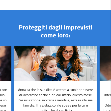
Proteggiti dagli imprevisti
come loro:
o con
Anna sa che la sua ditta è attenta al suo benessere
 suoi
di lavoratrice anche fuori dall'ufficio: questo mese
inte
he un
l'assicurazione sanitaria aziendale, estesa alla sua
pese
famiglia, l'ha aiutata con le spese per le cure
Odon
ene e
dentistiche di sua figlia.
ha an