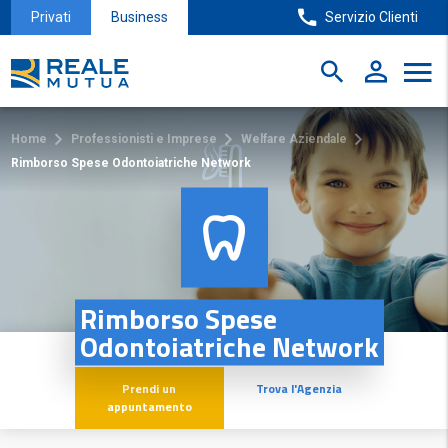
Privati
Business
Servizio Clienti
Home
Professionisti e Imprese
Welfare Aziendale
Rimborso Spese Odontoiatriche Network
Rimborso Spese
Odontoiatriche Network
Prendi un
Trova l'Agenzia
appuntamento