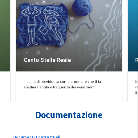
Cento Stelle Reale
R
Il piano di previdenza complementare che ti fa
N
scegliere entità e frequenza dei versamenti.
r
i
Documentazione
SCOPRI
S
Documenti Contrattuali