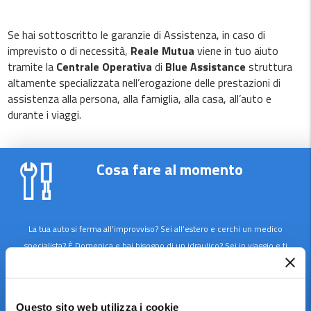
Se hai sottoscritto le garanzie di Assistenza, in caso di
imprevisto o di necessità,
Reale Mutua
viene in tuo aiuto
tramite la
Centrale Operativa
di
Blue Assistance
struttura
altamente specializzata nell’erogazione delle prestazioni di
assistenza alla persona, alla famiglia, alla casa, all’auto e
durante i viaggi.
Cosa fare al momento
La tua auto si ferma all’improvviso? Sei all’estero e cerchi un medico
specialista? È Domenica e hai bisogno di un idraulico? Sei in viaggio e ti
hanno smarrito il bagaglio? La prima cosa da fare è chiamare la Centrale
Operativa al Numero Verde 800 092 092 dall’Italia (+39 011 742 55 55
dall’estero) per ricevere il supporto più adatto a risolvere la situazione.
Questo sito web utilizza i cookie