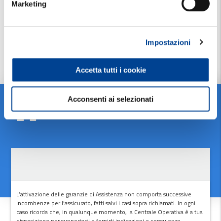
Marketing
Ricorda che per beneficiare delle garanzie di Assistenza chiamare
la Centrale Operativa è obbligatorio
. Non è infatti previsto, fatti salvi i
casi di oggettivo impedimento richiamati in polizza, alcun rimborso a
fronte di spese sostenute per prestazioni attivate autonomamente
Impostazioni
dall’assicurato.
Accetta tutti i cookie
Cosa fare in seguito
Acconsenti ai selezionati
L’attivazione delle garanzie di Assistenza non comporta successive
incombenze per l’assicurato, fatti salvi i casi sopra richiamati. In ogni
caso ricorda che, in qualunque momento, la Centrale Operativa è a tua
disposizione per supportarti e fornirti indicazioni e consulenza.