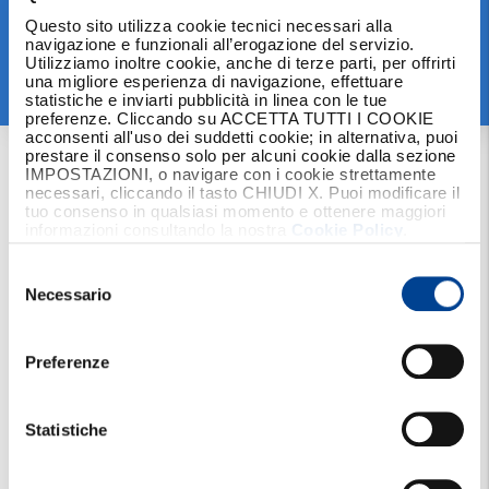
Questo sito utilizza cookie tecnici necessari alla
navigazione e funzionali all’erogazione del servizio.
Utilizziamo inoltre cookie, anche di terze parti, per offrirti
una migliore esperienza di navigazione, effettuare
statistiche e inviarti pubblicità in linea con le tue
Non appena si verifica l’evento
, per attivare l’Assistenza
preferenze. Cliccando su ACCETTA TUTTI I COOKIE
1
acconsenti all'uso dei suddetti cookie; in alternativa, puoi
è necessario chiamare la Centrale Operativaal Numero
prestare il consenso solo per alcuni cookie dalla sezione
Verde 800 092 092 dall’Italia (+39 011 742 55 55
IMPOSTAZIONI, o navigare con i cookie strettamente
dall’estero)
.
necessari, cliccando il tasto CHIUDI X. Puoi modificare il
Il servizio è attivo
24 ore su 24 e 7 giorni su 7
.
tuo consenso in qualsiasi momento e ottenere maggiori
informazioni consultando la nostra
Cookie Policy
.
La tua richiesta verrà accolta da operatori specializzati che
2
Selezione
attiveranno, a seconda delle tue necessità, la rete
del
Necessario
convenzionata di soccorritori stradali, strutture e
consenso
professionisti in ambito sanitario, artigiani, ecc. E in caso di
problemi sanitari, la Centrale Operativa dispone di uno
staff medico interno per consigliarti in ogni situazione.
Preferenze
3
Gli Operatori della Centrale gestiranno l’intero svolgimento
Statistiche
ed il corretto compimento delle operazioni di Assistenza e
della loro presa in carico.