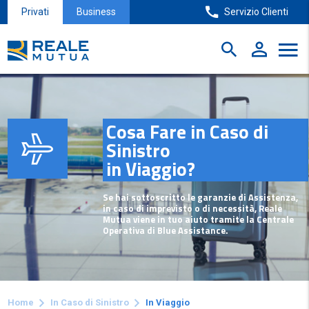
Privati
Business
Servizio Clienti
Cosa Fare in Caso di
Sinistro
in Viaggio?
Se hai sottoscritto le garanzie di Assistenza,
in caso di imprevisto o di necessità, Reale
Mutua viene in tuo aiuto tramite la Centrale
Operativa di Blue Assistance.
Home
In Caso di Sinistro
In Viaggio