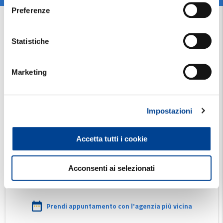
Preferenze
Alcune garanzie prevedono franchigie/scoperti in
Statistiche
caso di sinistro e limitazioni/esclusioni della
prestazione.
Marketing
Prima della sottoscrizione leggere il Set
Informativo, disponibile anche presso le Agenzie
Impostazioni
Reale Mutua.
Accetta tutti i cookie
Acconsenti ai selezionati
Prendi appuntamento con l'agenzia più vicina