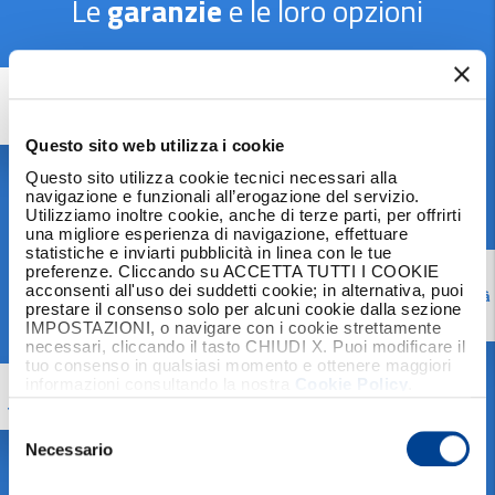
Le
garanzie
e le loro opzioni
Ti tutela in caso di danni all’impianto causati da
eventi di qualsiasi natura, sia diretti (come per
Sezione
"ALL RISKS"
esempio la rottura dell'impianto), sia indiretti (per
Questo sito web utilizza i cookie
esempio la mancata erogazione di energia
causata dalla rottura).
Questo sito utilizza cookie tecnici necessari alla
navigazione e funzionali all’erogazione del servizio.
Utilizziamo inoltre cookie, anche di terze parti, per offrirti
Leggi di più
una migliore esperienza di navigazione, effettuare
statistiche e inviarti pubblicità in linea con le tue
preferenze. Cliccando su ACCETTA TUTTI I COOKIE
Ti garantisce il rimborso di eventuali danni cagionati
acconsenti all'uso dei suddetti cookie; in alternativa, puoi
a terzi o a cose dall'attività dell’impianto.
Responsabiltà
prestare il consenso solo per alcuni cookie dalla sezione
Civile verso
Terzi
IMPOSTAZIONI, o navigare con i cookie strettamente
necessari, cliccando il tasto CHIUDI X. Puoi modificare il
tuo consenso in qualsiasi momento e ottenere maggiori
informazioni consultando la nostra
Cookie Policy
.
Ti rimborsa le spese da sostenere in caso di
controversie legali e procedimenti penali legati
Tutela Legale
Selezione
all’uso dell'impianto.
del
Necessario
consenso