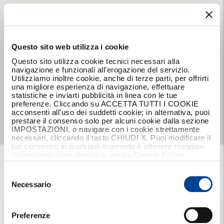
Questo sito web utilizza i cookie
Questo sito utilizza cookie tecnici necessari alla
navigazione e funzionali all’erogazione del servizio.
Utilizziamo inoltre cookie, anche di terze parti, per offrirti
una migliore esperienza di navigazione, effettuare
statistiche e inviarti pubblicità in linea con le tue
preferenze. Cliccando su ACCETTA TUTTI I COOKIE
acconsenti all'uso dei suddetti cookie; in alternativa, puoi
prestare il consenso solo per alcuni cookie dalla sezione
IMPOSTAZIONI, o navigare con i cookie strettamente
necessari, cliccando il tasto CHIUDI X. Puoi modificare il
tuo consenso in qualsiasi momento e ottenere maggiori
informazioni consultando la nostra
Cookie Policy
.
Trova
la tua
Agenzia
Selezione
del
Necessario
consenso
Scegli una
Regione
Preferenze