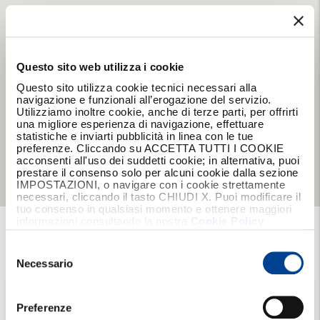
Questo sito web utilizza i cookie
Questo sito utilizza cookie tecnici necessari alla
navigazione e funzionali all’erogazione del servizio.
Utilizziamo inoltre cookie, anche di terze parti, per offrirti
una migliore esperienza di navigazione, effettuare
statistiche e inviarti pubblicità in linea con le tue
preferenze. Cliccando su ACCETTA TUTTI I COOKIE
acconsenti all'uso dei suddetti cookie; in alternativa, puoi
prestare il consenso solo per alcuni cookie dalla sezione
IMPOSTAZIONI, o navigare con i cookie strettamente
necessari, cliccando il tasto CHIUDI X. Puoi modificare il
tuo consenso in qualsiasi momento e ottenere maggiori
informazioni consultando la nostra
Cookie Policy
.
Trova
la tua
Agenzia
Selezione
del
Necessario
consenso
Scegli una
Regione
Preferenze