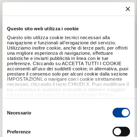
Questo sito web utilizza i cookie
Questo sito utilizza cookie tecnici necessari alla
navigazione e funzionali all’erogazione del servizio.
Utilizziamo inoltre cookie, anche di terze parti, per offrirti
una migliore esperienza di navigazione, effettuare
statistiche e inviarti pubblicità in linea con le tue
preferenze. Cliccando su ACCETTA TUTTI I COOKIE
acconsenti all'uso dei suddetti cookie; in alternativa, puoi
prestare il consenso solo per alcuni cookie dalla sezione
IMPOSTAZIONI, o navigare con i cookie strettamente
necessari, cliccando il tasto CHIUDI X. Puoi modificare il
tuo consenso in qualsiasi momento e ottenere maggiori
informazioni consultando la nostra
Cookie Policy
.
Trova
la tua
Agenzia
Selezione
del
Necessario
consenso
Scegli una
Regione
Preferenze