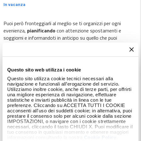
In vacanza
Puoi però fronteggiarli al meglio se ti organizzi per ogni
evenienza,
pianificando
con attenzione spostamenti e
soggiorni e informandoti in anticipo su quello che puoi
aspettarti.
Un'accurata pianificazione è anche il modo per valutare le scelte
migliori dal punto di vista economico e per avere un'idea
Questo sito web utilizza i cookie
realistica di quanto andrai a spendere. Così, prevenendo i
Questo sito utilizza cookie tecnici necessari alla
problemi e con la consapevolezza del tuo
budget
, potrai
navigazione e funzionali all’erogazione del servizio.
goderti una vacanza davvero senza pensieri e senza brutte
Utilizziamo inoltre cookie, anche di terze parti, per offrirti
sorprese per quanto riguarda il conto finale.
una migliore esperienza di navigazione, effettuare
statistiche e inviarti pubblicità in linea con le tue
preferenze. Cliccando su ACCETTA TUTTI I COOKIE
acconsenti all'uso dei suddetti cookie; in alternativa, puoi
prestare il consenso solo per alcuni cookie dalla sezione
Pianificare la vacanza
IMPOSTAZIONI, o navigare con i cookie strettamente
necessari, cliccando il tasto CHIUDI X. Puoi modificare il
tuo consenso in qualsiasi momento e ottenere maggiori
Secondo alcuni
organizzare un viaggio
o un soggiorno è già
informazioni consultando la nostra
Cookie Policy
.
un modo per sentirsi un po' in vacanza: è in questa fase che