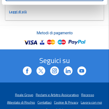
limitare i rischi.
Leggi di più
Metodi di pagamento
Seguici su
Reale Group
Reclami e Arbitro Assicurativo
Recesso
Attestato di Rischio
Contattaci
Cookie & Privacy
Lavora con noi