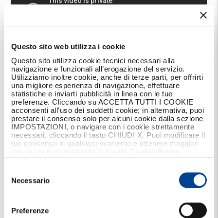
Questo sito web utilizza i cookie
Questo sito utilizza cookie tecnici necessari alla
navigazione e funzionali all’erogazione del servizio.
Utilizziamo inoltre cookie, anche di terze parti, per offrirti
una migliore esperienza di navigazione, effettuare
statistiche e inviarti pubblicità in linea con le tue
preferenze. Cliccando su ACCETTA TUTTI I COOKIE
acconsenti all'uso dei suddetti cookie; in alternativa, puoi
prestare il consenso solo per alcuni cookie dalla sezione
IMPOSTAZIONI, o navigare con i cookie strettamente
necessari, cliccando il tasto CHIUDI X. Puoi modificare il
tuo consenso in qualsiasi momento e ottenere maggiori
informazioni consultando la nostra
Cookie Policy
.
Selezione
del
Necessario
consenso
La campagna "
Together More
", parallelamente a
quella di Reale Mutua “Alzi la mano chi” andata on air
Preferenze
nel mese di aprile 2016, ha l'obiettivo di condividere