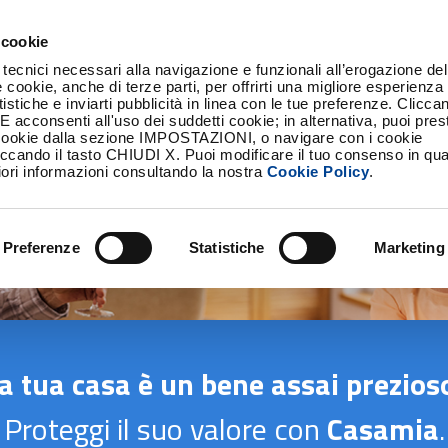
 cookie
 tecnici necessari alla navigazione e funzionali all’erogazione del
e cookie, anche di terze parti, per offrirti una migliore esperienza 
istiche e inviarti pubblicità in linea con le tue preferenze. Clicc
onsenti all'uso dei suddetti cookie; in alternativa, puoi prest
cookie dalla sezione IMPOSTAZIONI, o navigare con i cookie
iccando il tasto CHIUDI X. Puoi modificare il tuo consenso in qua
ri informazioni consultando la nostra
Cookie Policy
.
Preferenze
Statistiche
Marketing
a tua casa è un bene assai prezios
Proteggi il suo valore con
Casamia
.