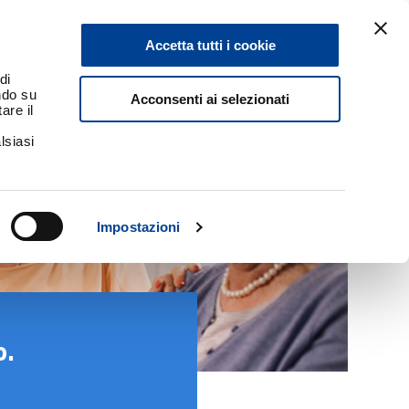
Accetta tutti i cookie
di
ando su
Acconsenti ai selezionati
are il
lsiasi
Impostazioni
o.