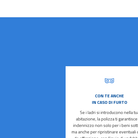
E' COMPLETA
CON TE ANCHE
IN CASO DI FURTO
 tuoi familiari, ma anche chi ti
estione della tua casa, per
Se i ladri si introducono nella tu
li danni che doveste
abitazione, la polizza ti garantisce
amente procurare ad altre
indennizzo non solo per i beni sottr
ne e alle loro cose.
ma anche per ripristinare eventuali