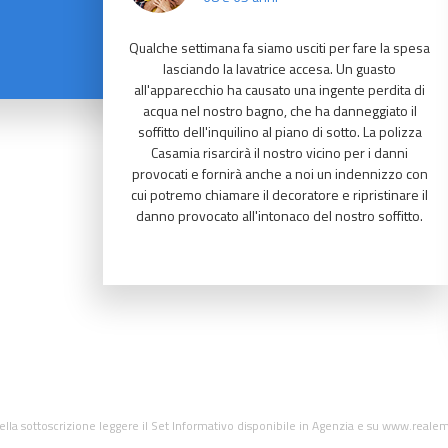
Qualche settimana fa siamo usciti per fare la spesa
lasciando la lavatrice accesa. Un guasto
all'apparecchio ha causato una ingente perdita di
acqua nel nostro bagno, che ha danneggiato il
soffitto dell'inquilino al piano di sotto. La polizza
Casamia risarcirà il nostro vicino per i danni
provocati e fornirà anche a noi un indennizzo con
cui potremo chiamare il decoratore e ripristinare il
danno provocato all'intonaco del nostro soffitto.
ella sottoscrizione leggere il Set Informativo disponibile in Agenzia e su www.realemu