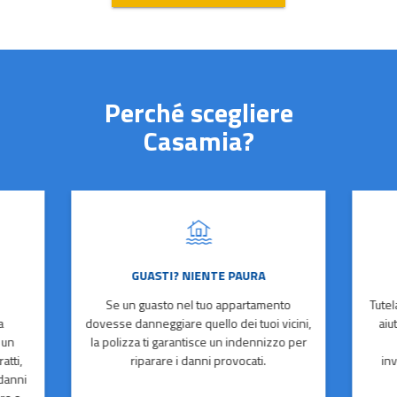
Perché scegliere
Casamia?
GUASTI? NIENTE PAURA
Se un guasto nel tuo appartamento
Tutel
a
dovesse danneggiare quello dei tuoi vicini,
aiu
 un
la polizza ti garantisce un indennizzo per
atti,
riparare i danni provocati.
in
 danni