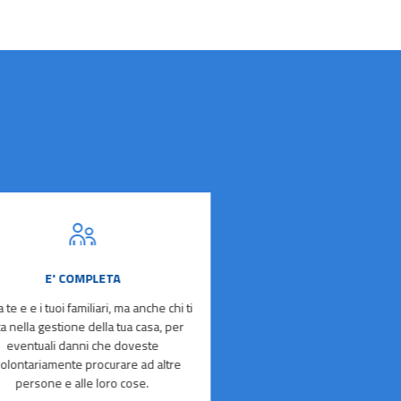
E' COMPLETA
CON TE ANCH
IN CASO DI FU
a te e e i tuoi familiari, ma anche chi ti
ta nella gestione della tua casa, per
Se i ladri si introducon
eventuali danni che doveste
abitazione, la polizza ti 
volontariamente procurare ad altre
indennizzo non solo per i b
persone e alle loro cose.
ma anche per ripristinare e