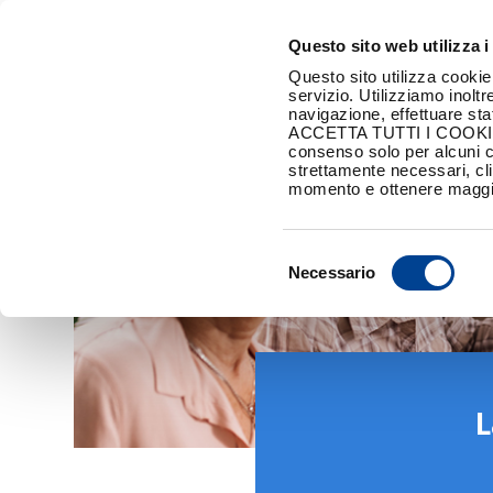
Questo sito web utilizza i
Questo sito utilizza cookie
servizio. Utilizziamo inoltr
navigazione, effettuare stat
ACCETTA TUTTI I COOKIE acc
consenso solo per alcuni 
strettamente necessari, cl
momento e ottenere maggio
Selezione
Necessario
del
consenso
L