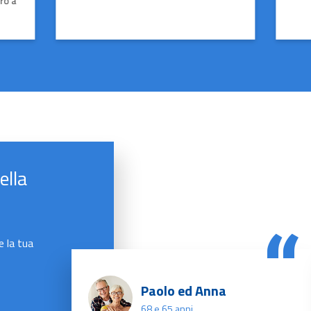
bro a
ella
e la tua
Paolo ed Anna
68 e 65 anni